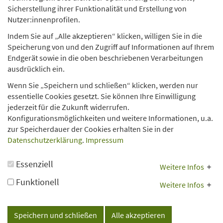
Sicherstellung ihrer Funktionalität und Erstellung von
Nutzer:innenprofilen.
Technische Universität Dortmund
Indem Sie auf „Alle akzeptieren“ klicken, willigen Sie in die
Forschungsverbund DJI/TU Dortmund
Speicherung von und den Zugriff auf Informationen auf Ihrem
Vogelpothsweg 78
Endgerät sowie in die oben beschriebenen Verarbeitungen
D-44227 Dortmund
ausdrücklich ein.
Wenn Sie „Speichern und schließen“ klicken, werden nur
essentielle Cookies gesetzt. Sie können Ihre Einwilligung
jederzeit für die Zukunft widerrufen.
Über uns
Konfigurationsmöglichkeiten und weitere Informationen, u.a.
zur Speicherdauer der Cookies erhalten Sie in der
Forschungsfelder
Datenschutzerklärung
.
Impressum
Projekte
Essenziell
Weitere Infos
Publikationen
Funktionell
Weitere Infos
Sitemap
Datenschutzerklärung
Impressum
Speichern und schließen
Alle akzeptieren
Barrierefreiheitserklärung