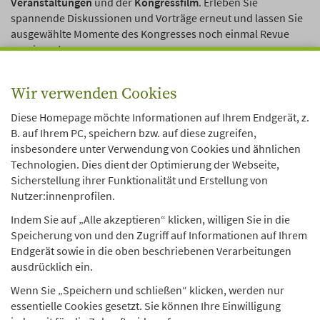
Veranstaltungen
und der
Kongressfilm
. Erleben Sie
spannende Diskussionen und Vorträge erneut und lassen Sie
ausgewählte Momente des Kongresses noch einmal Revue
passieren!
27.11.2024
Wir verwenden Cookies
«
Zurück
Diese Homepage möchte Informationen auf Ihrem Endgerät, z.
B. auf Ihrem PC, speichern bzw. auf diese zugreifen,
insbesondere unter Verwendung von Cookies und ähnlichen
Technologien. Dies dient der Optimierung der Webseite,
Sicherstellung ihrer Funktionalität und Erstellung von
Nutzer:innenprofilen.
Technische Universität Dortmund
Indem Sie auf „Alle akzeptieren“ klicken, willigen Sie in die
Forschungsverbund DJI/TU Dortmund
Speicherung von und den Zugriff auf Informationen auf Ihrem
Vogelpothsweg 78
Endgerät sowie in die oben beschriebenen Verarbeitungen
D-44227 Dortmund
ausdrücklich ein.
Wenn Sie „Speichern und schließen“ klicken, werden nur
essentielle Cookies gesetzt. Sie können Ihre Einwilligung