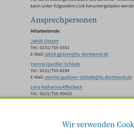
kann unter folgendem Link heruntergeladen werde
Ansprechpersonen
Mitarbeitende
Jakob Gossen
Tel.: 0231/755-5551
E-Mail:
jakob.gossen@tu-dortmund.de
Yvonne Queißer-Schlade
Tel.: 0231/755-8184
E-Mail:
yvonne.queisser-schlade@tu-dortmund.de
Lena Katharina Afflerbach
Tel.: 0231/755-90410
E-Mail:
lena.afflerbach@tu-dortmund.de
Studentische Mitarbeitende
Ina Broecher
Wir verwenden Cook
E-Mail:
ina.broecher@tu-dortmund.de