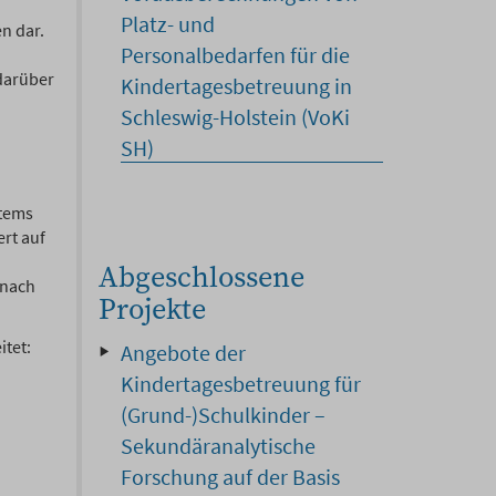
Platz- und
n dar.
Personalbedarfen für die
darüber
Kindertagesbetreuung in
Schleswig-Holstein (VoKi
SH)
stems
rt auf
Abgeschlossene
 nach
Projekte
itet:
Angebote der
Kindertagesbetreuung für
(Grund-)Schulkinder –
Sekundäranalytische
Forschung auf der Basis