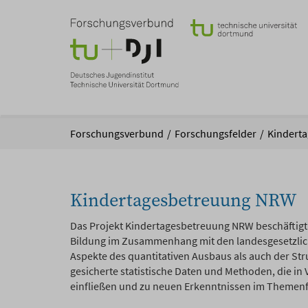
Zum
Hauptinhalt
springen
Sie
Forschungsverbund
Forschungsfelder
Kindert
sind
hier:
Kindertagesbetreuung NRW
Das Projekt Kindertagesbetreuung NRW beschäftigt 
Bildung im Zusammenhang mit den landesgesetzli
Aspekte des quantitativen Ausbaus als auch der Str
gesicherte statistische Daten und Methoden, die in
einfließen und zu neuen Erkenntnissen im Themenfe