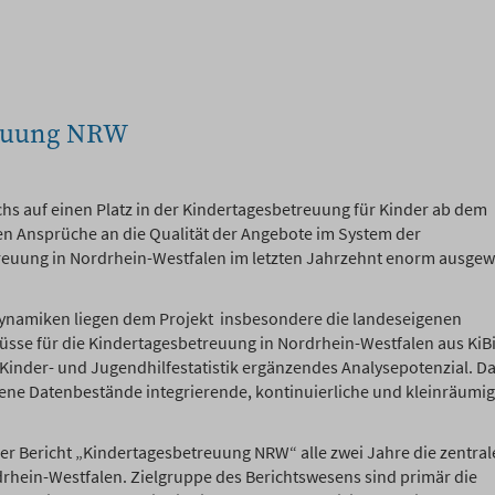
reuung NRW
s auf einen Platz in der Kindertagesbetreuung für Kinder ab dem
en Ansprüche an die Qualität der Angebote im System der
reuung in Nordrhein-Westfalen im letzten Jahrzehnt enorm ausgew
ynamiken liegen dem Projekt insbesondere die landeseigenen
sse für die Kindertagesbetreuung in Nordrhein-Westfalen aus KiB
 Kinder- und Jugendhilfestatistik ergänzendes Analysepotenzial. D
edene Datenbestände inte­grierende, kontinuierliche und kleinräumi
er Bericht „Kindertagesbetreuung NRW“ alle zwei Jahre die zentra
rhein-Westfalen. Zielgruppe des Berichtswesens sind primär die