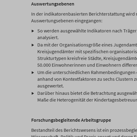
Auswertungsebenen
In der indikatorenbasierten Berichterstattung wir
Auswertungsebenen eingegangen:
So werden ausgewählte Indikatoren nach Träger
analysiert.
Da mit der Organisationsgröße eines Jugendamt
Kreisjugendämter mit spezifischen organisatori
Strukturtypen kreisfreie Städte, Kreisjugendä
50.000 Einwohnerinnen und Einwohnern differenz
Um die unterschiedlichen Rahmenbedingungen 
anhand von Kontextfaktoren zu sechs Clustern z
ausgewertet.
Darüber hinaus bietet die Betrachtung ausgewä
Maße die Heterogenität der Kindertagesbetreuun
Forschungsbegleitende Arbeitsgruppe
Bestandteil des Berichtswesens ist ein prozessbeg
Wissenschaft, Politik und Praxis anregt und deren Er