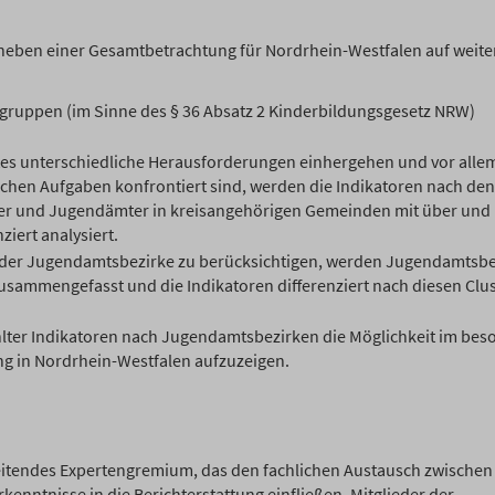
d neben einer Gesamtbetrachtung für Nordrhein-Westfalen auf weite
gruppen (im Sinne des § 36 Absatz 2 Kinderbildungsgesetz NRW)
es unterschiedliche Herausforderungen einhergehen und vor allem
schen Aufgaben konfrontiert sind, werden die Indikatoren nach den
mter und Jugendämter in kreisangehörigen Gemeinden mit über und
iert analysiert.
der Jugendamtsbezirke zu berücksichtigen, werden Jugendamtsbe
usammengefasst und die Indikatoren differenziert nach diesen Clu
hlter Indikatoren nach Jugendamtsbezirken die Möglichkeit im be
g in Nordrhein-Westfalen aufzuzeigen.
leitendes Expertengremium, das den fachlichen Austausch zwischen
kenntnisse in die Berichterstattung einfließen. Mitglieder der