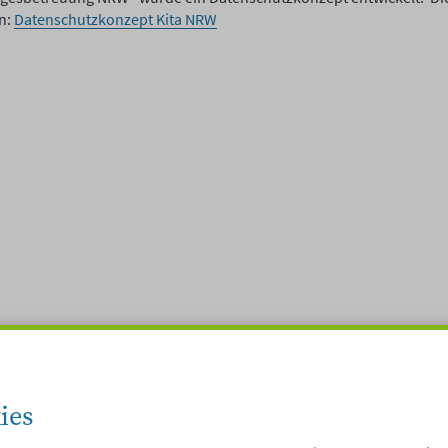
n:
Datenschutzkonzept Kita NRW
ies