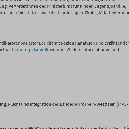
ng, Vertreter:innen des Ministeriums für Kinder, Jugend, Familie,
 Nordrhein-Westfalen sowie der Landesjugendämter, Mitarbeiter:inn
indikatorenbasierter Bericht mit Regionalanalysen und ergänzend
n hier
heruntergeladen
werden. Weitere Informationen und
llung, Flucht und Integration des Landes Nordrhein-Westfalen (MKJF
agesbetreuung NRW" wurde ein Datenschutzkonzept entwickelt. Di