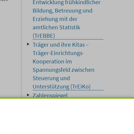
Entwicklung frühkindlicher
Bildung, Betreuung und
Erziehung mit der
amtlichen Statistik
(TrEBBE)
Träger und ihre Kitas –
Träger-Einrichtungs-
Kooperation im
Spannungsfeld zwischen
Steuerung und
Unterstützung (TrEiKo)
Zahlenspiegel