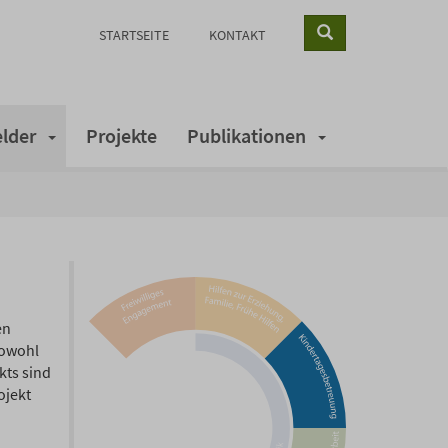
Suche
STARTSEITE
KONTAKT
lder
Projekte
Publikationen
en
sowohl
kts sind
ojekt