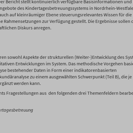
r Bericht stellt kontinuierlich verfügbare Basisinformationen und
ngebote des Kindertagesbetreuungssystems in Nordrhein-Westfale
auch auf kleinräumiger Ebene steuerungsrelevantes Wissen für die
e Rahmensetzungen zur Verfügung gestellt. Die Ergebnisse sollen 
aftlichen Diskurs anregen.
ren sowohl Aspekte der strukturellen (Weiter-)Entwicklung des Sy
itativen Entwicklungen im System. Das methodische Vorgehen basie
se bestehender Daten in Form einer indikatorenbasierten
Sekundäranalyse zu einem ausgewählten Schwerpunkt (Teil B), die je
ergänzt werden kann.
chts Fragestellungen aus den folgenden drei Themenfeldern bearbe
dertagesbetreuung